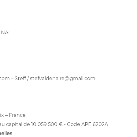
PINAL
.com
– Steff /
stefvaldenaire@gmail.com
ix – France
 au capital de 10 059 500 € - Code APE 6202A
elles