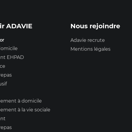
ir ADAVIE
Nous rejoindre
or
Adavie recrute
domicile
Mentions légales
nt EHPAD
nce
repas
usif
ment à domicile
ent à la vie sociale
nt
repas