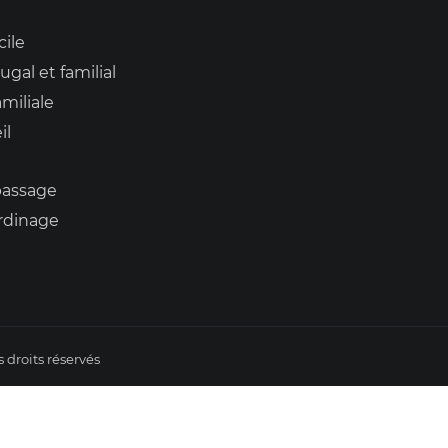
cile
ugal et familial
miliale
il
assage
ardinage
s droits réservés