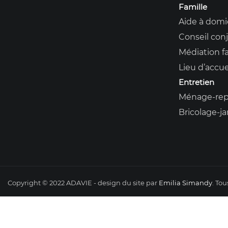
Famille
Aide à domi
Conseil conj
Médiation fa
Lieu d’accue
Entretien
Ménage-rep
Bricolage-j
Copyright © 2022 ADAVIE - design du site par
Emilia Simandy
. Tou