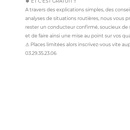
🍀 ET C'EST GRATUIT !!
A travers des explications simples, des consei
analyses de situations routières, nous vous 
rester un conducteur confirmé, soucieux de 
et de faire ainsi une mise au point sur vos qu
⚠ Places limitées alors inscrivez-vous vite a
03.29.35.23.06