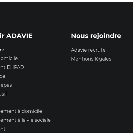
ir ADAVIE
Nous rejoindre
or
Adavie recrute
domicile
Mentions légales
nt EHPAD
nce
repas
usif
ment à domicile
ent à la vie sociale
nt