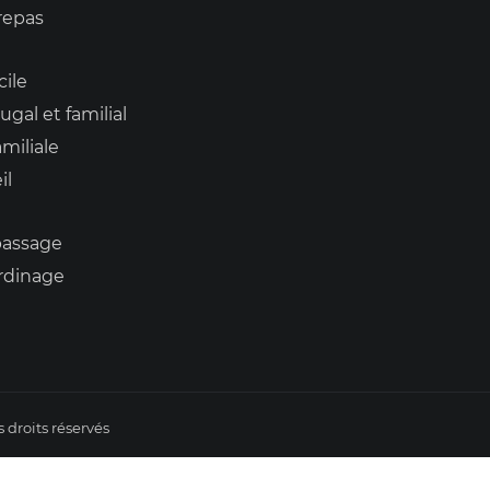
repas
cile
ugal et familial
miliale
il
assage
ardinage
s droits réservés